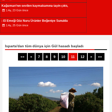
Kağızman’nın sevilen kaymakamına tayin çıktı,
1 Ay, 23 Gün önce
: El Emeği Göz Nuru Ürünler Beğeniye Sunuldu
1 Ay, 25 Gün önce
Isparta'dan tüm dünya için Gül hasadı başladı
««
«
7
8
9
10
11
12
»
»»