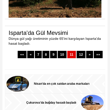
Isparta'da Gül Mevsimi
Dünya gül yağı üretiminin yüzde 65'ini karşılayan Isparta'da
hasat başladı.
««
«
7
8
9
10
11
12
»
»»
Nisan'da en çok satılan araba markaları
Çukurova'da buğday hasadı başladı