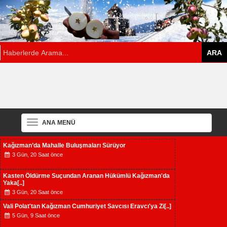
ANA MENÜ
Kağızman’da Mahalle Buluşmaları Sürüyor
3 Gün, 20 Saat önce
Kasten Öldürme Suçundan Aranan Hükümlü Kağızman'da
Yaka[..]
3 Gün, 20 Saat önce
Vali Polat'tan Kağızman Cumhuriyet Savcısı Eravcı'ya Zi[..]
5 Gün, 9 Saat önce