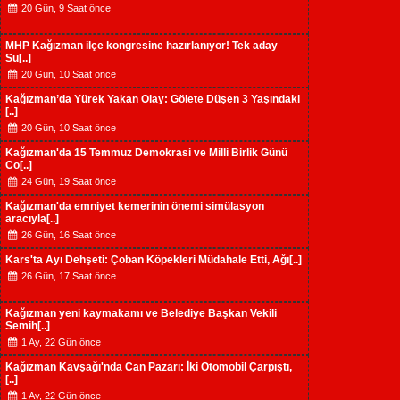
20 Gün, 9 Saat önce
MHP Kağızman ilçe kongresine hazırlanıyor! Tek aday
Sü[..]
20 Gün, 10 Saat önce
Kağızman’da Yürek Yakan Olay: Gölete Düşen 3 Yaşındaki
[..]
20 Gün, 10 Saat önce
Kağızman'da 15 Temmuz Demokrasi ve Milli Birlik Günü
Co[..]
24 Gün, 19 Saat önce
Kağızman'da emniyet kemerinin önemi simülasyon
aracıyla[..]
26 Gün, 16 Saat önce
Kars'ta Ayı Dehşeti: Çoban Köpekleri Müdahale Etti, Ağı[..]
26 Gün, 17 Saat önce
Kağızman yeni kaymakamı ve Belediye Başkan Vekili
Semih[..]
1 Ay, 22 Gün önce
Kağızman Kavşağı'nda Can Pazarı: İki Otomobil Çarpıştı,
[..]
1 Ay, 22 Gün önce