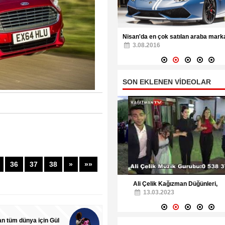
Nisan'da en çok satılan araba marka
3.08.2016
 İnsanı İş Başında
08.2016
SON EKLENEN VİDEOLAR
36
37
38
»
»»
man Halayları Camuşlu köyü
Ali Çelik Kağızman Düğünleri,
.03.2023
13.03.2023
an tüm dünya için Gül