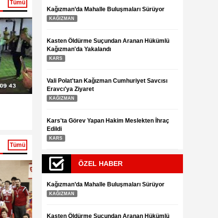
13.03.2023
13.03.2023
Tümü
Kağızman’da Mahalle Buluşmaları Sürüyor
KAĞIZMAN
Kasten Öldürme Suçundan Aranan Hükümlü
Kağızman'da Yakalandı
KARS
Vali Polat'tan Kağızman Cumhuriyet Savcısı
Eravcı'ya Ziyaret
KAĞIZMAN
Kağızman Halayları Camuşlu köyü
Gelin Kendi Kın
13.03.2023
3.08.2016
ta'dan tüm dünya
Bütün çile bu manzara
Çukurova'da bu
Kars'ta Görev Yapan Hakim Meslekten İhraç
ül hasadı başladı
için
hasadı başladı
Edildi
KARS
Tümü
ÖZEL HABER
Kağızman’da Mahalle Buluşmaları Sürüyor
KAĞIZMAN
Kasten Öldürme Suçundan Aranan Hükümlü