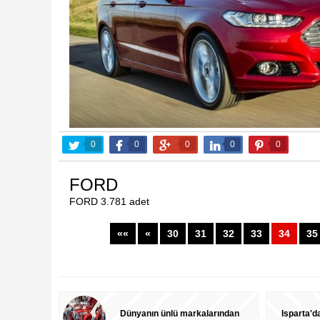
Yurdum
Ramazanda Şebnem Şenliği
3.
3.08.2016
0
0
0
0
0
FORD
FORD 3.781 adet
««
«
30
31
32
33
34
35
Gelin Kendi Kına Gecesinde doyasıya oynadı,
Kağız
3.08.2016
13
Dünyanın ünlü markalarından
Isparta'd