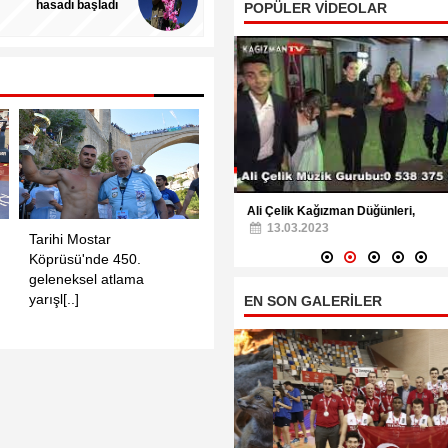
hasadı başladı
POPÜLER VİDEOLAR
an'dan Bir gezinti,
Ali Çelik Kağızman Düğünleri,
08.2016
13.03.2023
Tarihi Mostar
Hayvanlar alemi müzede
Ispar
Köprüsü'nde 450.
tanıtılıyor
için G
geleneksel atlama
yarışl[..]
EN SON GALERİLER