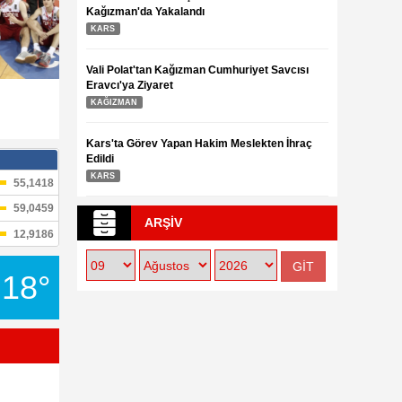
Kağızman'da Yakalandı
KARS
Vali Polat'tan Kağızman Cumhuriyet Savcısı
Yurdum İnsanı İ
Tarihi Mostar Köprüsü'nde 450. geleneksel
Eravcı'ya Ziyaret
3.08.2016
atlama yarışları
KAĞIZMAN
3.08.2016
Kars'ta Görev Yapan Hakim Meslekten İhraç
Edildi
KARS
ARŞİV
18°