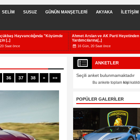
SELİM
SUSUZ
GÜNÜN MANŞETLERİ
AKYAKA
İLETİŞİM
ağızmanlılar Derneğine soğuk duş
Bakan Ahmet Arslan, Kars'a geliyor,
ra [..]
20 Gün, 14 Saat önce
23 Saat önce
ANKETLER
Seçili anket bulunmamaktadır
36
37
38
»
»»
Bu ankete toplam
kişi
katıldı
POPÜLER GALERİLER