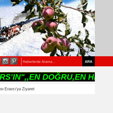
,,EN DOĞRU,EN HIZLI,EN GÜ