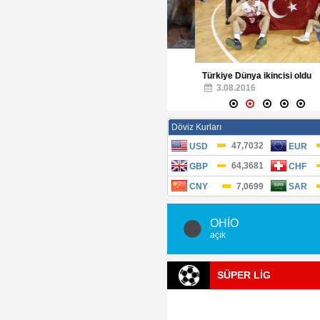
lar alemi müzede tanıtılıyor
08.2016
Türkiye Dünya ikincisi oldu
3.08.2016
OHİO
açık
SÜPER LİG