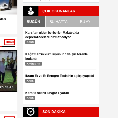
ÇOK OKUNANLAR
Dünyanın en güzel rengarenk 25 kuşu
ları
BUGÜN
BU HAFTA
BU AY
3.08.2016
Dünyanın ünlü m
3.08.2016
Kars’tan giden berberler Malatya’da
depremzedelere hizmet ediyor
Tümü
KARS
Kağızman'ın kurtuluşunun 104. yılı törenle
kutlandı
KAĞIZMAN
İkram Et ve Et Entegre Tesisinin açılışı yapıldı!
KARS
Kars'ta silahlı kavga: 1 yaralı
KARS
Kağızman’da kurtuluş Bayramı Coşkuyla
Halay bu kadar
SON DAKİKA
kutlandı,
değil