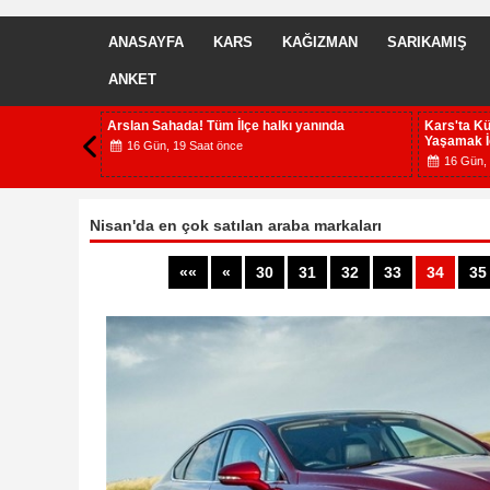
ANASAYFA
KARS
KAĞIZMAN
SARIKAMIŞ
ANKET
embekliye
Ahmet Arslan’a Sarıkamış ve Selim’de yoğun
Antalya K
ilgi
Boş masala
18 Gün, 23 Saat önce
18 Gün, 
Nisan'da en çok satılan araba markaları
««
«
30
31
32
33
34
35