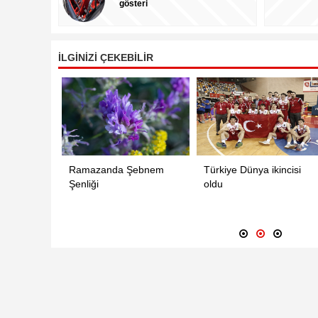
gösteri
İLGİNİZİ ÇEKEBİLİR
Kağızman Belgeseli hazırlayan Ali Çelik,
Kağızm
3.08.2016
3.
Ramazanda Şebnem
Türkiye Dünya ikincisi
gösteri
Şenliği
oldu