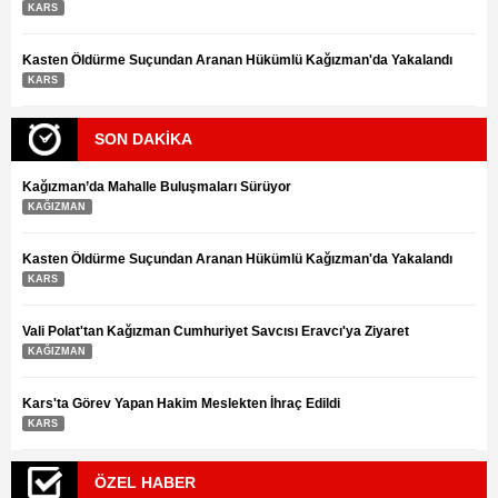
İkram Et ve Et Entegre Tesisinin açılışı yapıldı!
KARS
Kasten Öldürme Suçundan Aranan Hükümlü Kağızman'da Yakalandı
KARS
SON DAKİKA
Kağızman’da Mahalle Buluşmaları Sürüyor
KAĞIZMAN
Kasten Öldürme Suçundan Aranan Hükümlü Kağızman'da Yakalandı
KARS
Vali Polat'tan Kağızman Cumhuriyet Savcısı Eravcı'ya Ziyaret
KAĞIZMAN
Kars'ta Görev Yapan Hakim Meslekten İhraç Edildi
KARS