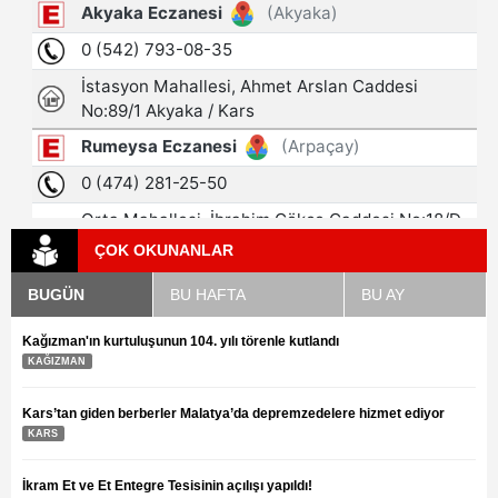
ÇOK OKUNANLAR
BUGÜN
BU HAFTA
BU AY
Kağızman'ın kurtuluşunun 104. yılı törenle kutlandı
KAĞIZMAN
Kars’tan giden berberler Malatya’da depremzedelere hizmet ediyor
KARS