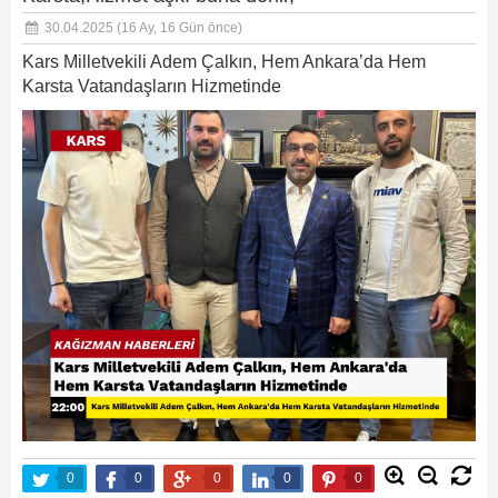
30.04.2025
(16 Ay, 16 Gün önce)
Kars Milletvekili Adem Çalkın, Hem Ankara’da Hem
Karsta Vatandaşların Hizmetinde
0
0
0
0
0