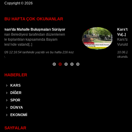
Copyright © 2026
BU HAFTA ÇOK OKUNANLAR
Kars’ta Parkta Silahlı Dehşet: Bankta Otururken
Vu[..]
Kars’ta Parkta Silahlı Dehşet: Bankta Otururken
Vuruldu, Durumu Ağır
10.06.2026 14:55:52 tarihinde yazıldı ve bu hafta 189 kez
okundu.
HABERLER
KARS
DİĞER
SPOR
DÜNYA
EKONOMİ