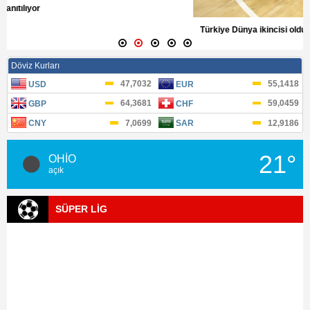
Türkiye Dünya ikincisi oldu
3.08.2016
21°
OHİO
açık
SÜPER LİG