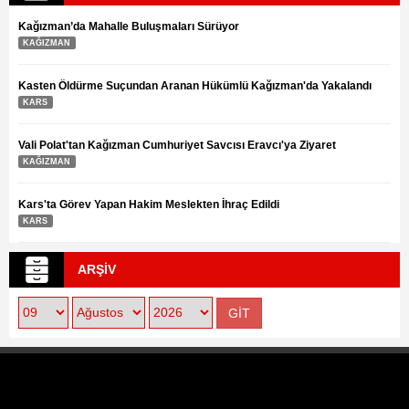
ÖZEL HABER
Kağızman’da Mahalle Buluşmaları Sürüyor
KAĞIZMAN
Kasten Öldürme Suçundan Aranan Hükümlü Kağızman'da Yakalandı
KARS
Vali Polat'tan Kağızman Cumhuriyet Savcısı Eravcı'ya Ziyaret
KAĞIZMAN
Kars'ta Görev Yapan Hakim Meslekten İhraç Edildi
KARS
ARŞİV