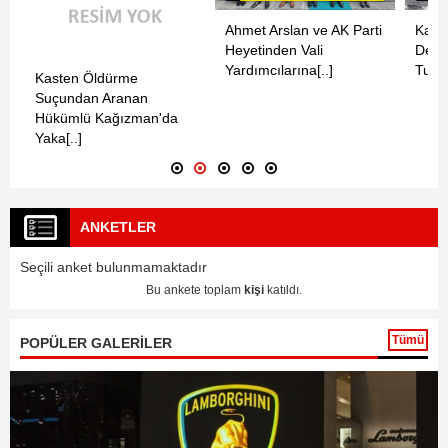
Ahmet Arslan ve AK Parti
Kars’
Heyetinden Vali
Dehş
Yardımcılarına[..]
Tutuk
Kasten Öldürme
Suçundan Aranan
Hükümlü Kağızman'da
Yaka[..]
ANKETLER
Seçili anket bulunmamaktadır
Bu ankete toplam
kişi
katıldı.
Tümü
POPÜLER GALERİLER