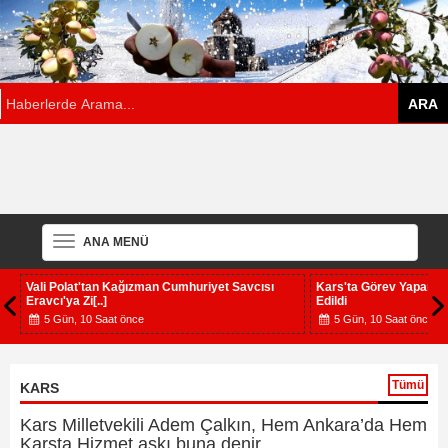
ANA MENÜ
Kars'ta Görev Yapan Hakim Meslekten İhraç
Arslan Sahada! Tüm İlç
Edildi
16 Gün, 15 Saat önce
5 Gün, 10 Saat önce
Tümü
KARS
Kars Milletvekili Adem Çalkın, Hem Ankara’da Hem
Karsta,Hizmet aşkı buna denir,