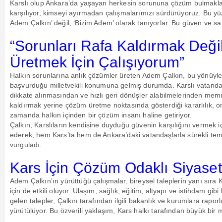
Karslı olup Ankara’da yaşayan herkesin sorununa çözüm bulmakla m
karşılıyor, kimseyi ayırmadan çalışmalarımızı sürdürüyoruz. Bu yüzd
Adem Çalkın’ değil, ‘Bizim Adem’ olarak tanıyorlar. Bu güven ve sa
“Sorunları Rafa Kaldırmak Değ
Üretmek İçin Çalışıyorum”
Halkın sorunlarına anlık çözümler üreten Adem Çalkın, bu yönüyle 
başvurduğu milletvekili konumuna gelmiş durumda. Karslı vatanda
dikkate alınmasından ve hızlı geri dönüşler alabilmelerinden memn
kaldırmak yerine çözüm üretme noktasında gösterdiği kararlılık, on
zamanda halkın içinden bir çözüm insanı haline getiriyor.
Çalkın, Karslıların kendisine duyduğu güvenin karşılığını vermek i
ederek, hem Kars’ta hem de Ankara’daki vatandaşlarla sürekli tem
vurguladı.
Kars İçin Çözüm Odaklı Siyaset
Adem Çalkın’ın yürüttüğü çalışmalar, bireysel taleplerin yanı sıra
için de etkili oluyor. Ulaşım, sağlık, eğitim, altyapı ve istihdam gib
gelen talepler, Çalkın tarafından ilgili bakanlık ve kurumlara raporl
yürütülüyor. Bu özverili yaklaşım, Kars halkı tarafından büyük bir 