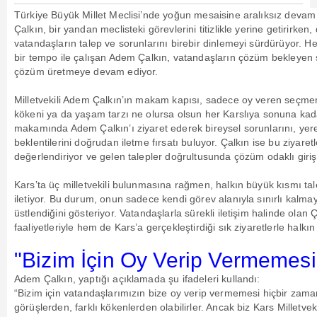
Türkiye Büyük Millet Meclisi’nde yoğun mesaisine aralıksız devam
Çalkın, bir yandan meclisteki görevlerini titizlikle yerine getirirke
vatandaşların talep ve sorunlarını birebir dinlemeyi sürdürüyor. 
bir tempo ile çalışan Adem Çalkın, vatandaşların çözüm bekleyen sor
çözüm üretmeye devam ediyor.
Milletvekili Adem Çalkın’ın makam kapısı, sadece oy veren seçmenl
kökeni ya da yaşam tarzı ne olursa olsun her Karslıya sonuna ka
makamında Adem Çalkın’ı ziyaret ederek bireysel sorunlarını, yerel
beklentilerini doğrudan iletme fırsatı buluyor. Çalkın ise bu ziyaret
değerlendiriyor ve gelen talepler doğrultusunda çözüm odaklı giri
Kars’ta üç milletvekili bulunmasına rağmen, halkın büyük kısmı ta
iletiyor. Bu durum, onun sadece kendi görev alanıyla sınırlı kalmayıp
üstlendiğini gösteriyor. Vatandaşlarla sürekli iletişim halinde ola
faaliyetleriyle hem de Kars’a gerçekleştirdiği sık ziyaretlerle halkın
"Bizim İçin Oy Verip Vermemesi
Adem Çalkın, yaptığı açıklamada şu ifadeleri kullandı:
“Bizim için vatandaşlarımızın bize oy verip vermemesi hiçbir zama
görüşlerden, farklı kökenlerden olabilirler. Ancak biz Kars Milletve