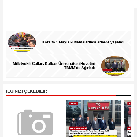
Kars'ta 1 Mayıs kutlamalarında arbede yaşandı
Milletvekili Çalkın, Kafkas Üniversitesi Heyetini
TBMM'de Ağırladı
İLGİNİZİ ÇEKEBİLİR