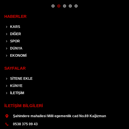
10.06.2026 14:55:52 tarihinde yazıldı ve bu hafta 183 kez
okundu.
HABERLER
KARS
DİĞER
SPOR
DÜNYA
EKONOMİ
SAYFALAR
SİTENE EKLE
KÜNYE
İLETİŞİM
İLETİŞİM BİLGİLERİ
Şahindere mahallesi Milli egemenlik cad No.69 Kağizman