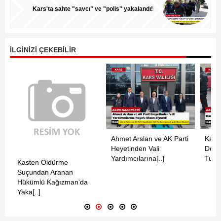
Kars'ta sahte "savcı" ve "polis" yakalandı!
İLGİNİZİ ÇEKEBİLİR
Ahmet Arslan ve AK Parti
Kars’
Heyetinden Vali
Dehş
Yardımcılarına[..]
Tutuk
Kasten Öldürme
Suçundan Aranan
Hükümlü Kağızman'da
Yaka[..]