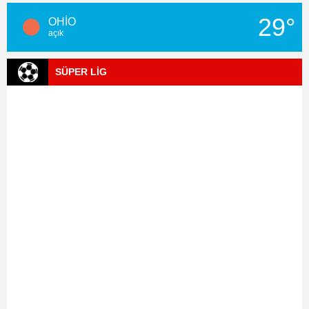
29°
OHİO
açık
SÜPER LİG