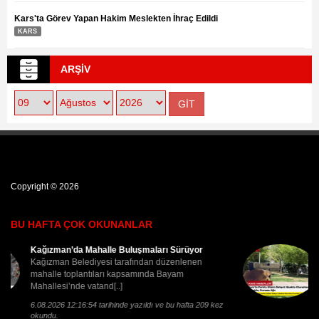
KAĞIZMAN
Kars'ta Görev Yapan Hakim Meslekten İhraç Edildi
KARS
ARŞİV
Copyright © 2026
BU HAFTA ÇOK OKUNANLAR
Kars’ta Parkta Silahlı Dehşet: Bankta Otururken
Vu[..]
Kars’ta Parkta Silahlı Dehşet: Bankta Otururken
Vuruldu, Durumu Ağır