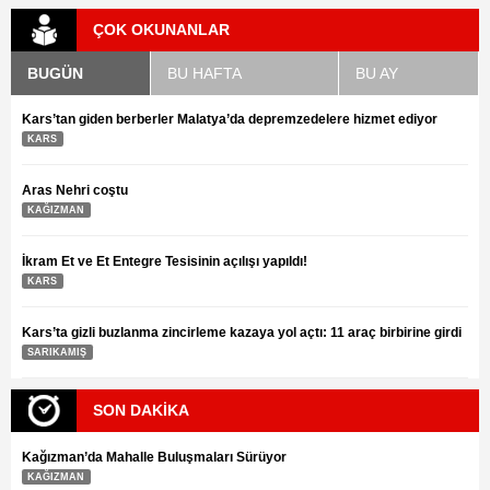
ÇOK OKUNANLAR
BUGÜN
BU HAFTA
BU AY
Kars’tan giden berberler Malatya’da depremzedelere hizmet ediyor
KARS
Aras Nehri coştu
KAĞIZMAN
İkram Et ve Et Entegre Tesisinin açılışı yapıldı!
KARS
Kars’ta gizli buzlanma zincirleme kazaya yol açtı: 11 araç birbirine girdi
SARIKAMIŞ
SON DAKİKA
Kağızman’da Mahalle Buluşmaları Sürüyor