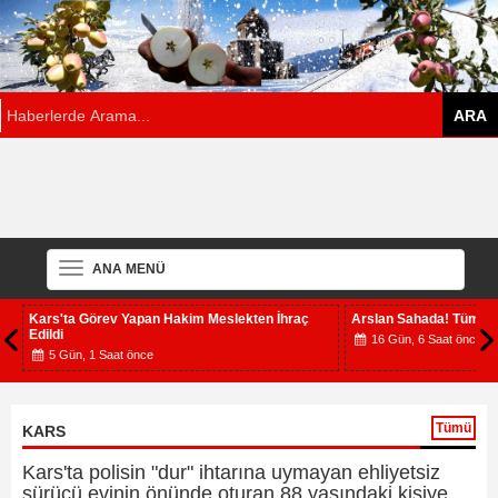
ANA MENÜ
Kars'ta Görev Yapan Hakim Meslekten İhraç
Arslan Sahada! Tüm İlç
Edildi
16 Gün, 6 Saat önce
5 Gün, 1 Saat önce
Tümü
KARS
Kars'ta polisin "dur" ihtarına uymayan ehliyetsiz
sürücü evinin önünde oturan 88 yaşındaki kişiye