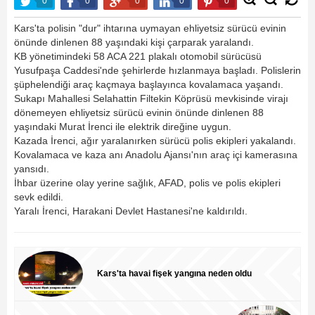
0
0
0
0
0
Kars'ta polisin "dur" ihtarına uymayan ehliyetsiz sürücü evinin
önünde dinlenen 88 yaşındaki kişi çarparak yaralandı.
KB yönetimindeki 58 ACA 221 plakalı otomobil sürücüsü
Yusufpaşa Caddesi'nde şehirlerde hızlanmaya başladı. Polislerin
şüphelendiği araç kaçmaya başlayınca kovalamaca yaşandı.
Sukapı Mahallesi Selahattin Filtekin Köprüsü mevkisinde virajı
dönemeyen ehliyetsiz sürücü evinin önünde dinlenen 88
yaşındaki Murat İrenci ile elektrik direğine uygun.
Kazada İrenci, ağır yaralanırken sürücü polis ekipleri yakalandı.
Kovalamaca ve kaza anı Anadolu Ajansı'nın araç içi kamerasına
yansıdı.
İhbar üzerine olay yerine sağlık, AFAD, polis ve polis ekipleri
sevk edildi.
Yaralı İrenci, Harakani Devlet Hastanesi'ne kaldırıldı.
Kars'ta havai fişek yangına neden oldu