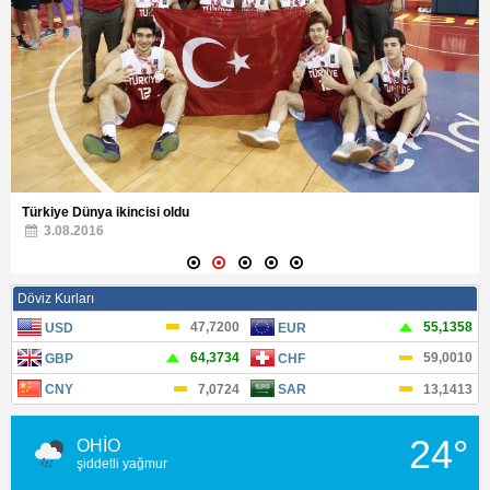
Türkiye Dünya ikincisi oldu
3.08.2016
24°
OHİO
şiddetli yağmur