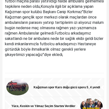
futbol maçına parası yatırıldığı halde ambulans gelmemesi
tepkilere neden oldu,Konuyla ilgili bir açıklama yapan
Kağızman spor kulübü Başkanı Canip Korkmaz"Bizler
Kağızman gençlik spor merkezi olarak maçlardan önce
ambulansların parasını yatırıp tertiplerim izi alıyoruz malum
bugün nedense maç olmasına rağmen yazı yazmamıza
rağmen Ambulanslar gelmedi.Futbolcu arkadaşımız
sakatlandı ne bir ambulans nede bir sağlık ekibi geldi bizler
kendi imkanlarımızla futbolcu arkadaşımızı Hastaneye
götürdük böyle ihmalkarlık olmaz gerekli yerlere
şikayetimizi yapacağız"diye ekledi,
Kağızman spor Kars doğu gücü sporu 5_4 yendi
Yüce, Keskin ve Yılmaz Seçim Startını Verdiler