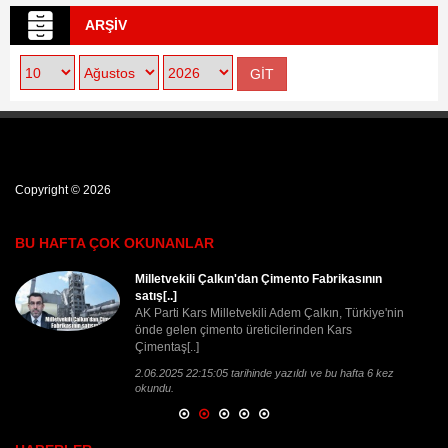
ARŞİV
Copyright © 2026
BU HAFTA ÇOK OKUNANLAR
Milletvekili Çalkın'dan Çimento Fabrikasının
satış[..]
AK Parti Kars Milletvekili Adem Çalkın, Türkiye'nin
önde gelen çimento üreticilerinden Kars
Çimentaş[..]
2.06.2025 22:15:05 tarihinde yazıldı ve bu hafta 6 kez
okundu.