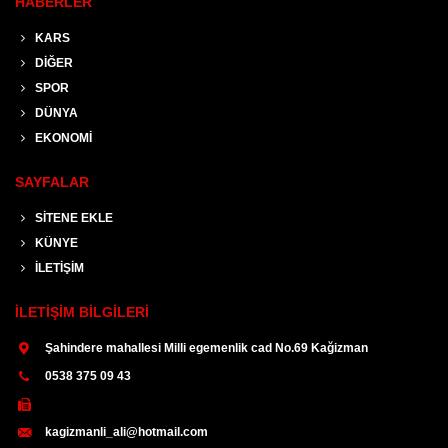
HABERLER
KARS
DİĞER
SPOR
DÜNYA
EKONOMİ
SAYFALAR
SİTENE EKLE
KÜNYE
İLETİŞİM
İLETİŞİM BİLGİLERİ
Şahindere mahallesi Milli egemenlik cad No.69 Kağizman
0538 375 09 43
kagizmanli_ali@hotmail.com