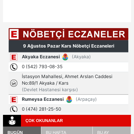
ÇOK OKUNANLAR
BUGÜN
BU HAFTA
BU AY