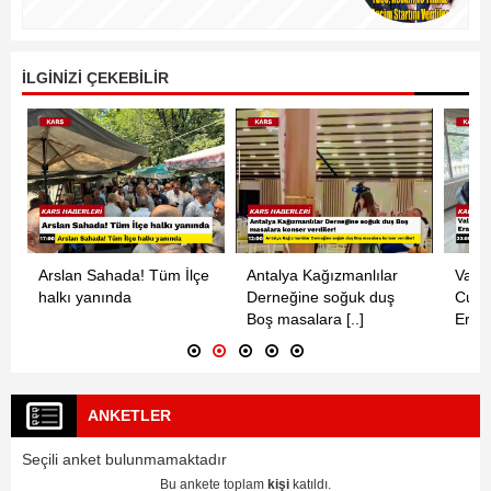
İLGİNİZİ ÇEKEBİLİR
Arslan Sahada! Tüm İlçe
Antalya Kağızmanlılar
Vali 
halkı yanında
Derneğine soğuk duş
Cumh
Boş masalara [..]
Eravc
ANKETLER
Seçili anket bulunmamaktadır
Bu ankete toplam
kişi
katıldı.