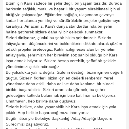
Bizim için Kars sadece bir şehir değil, bir yaşam tarzıdır. Burada
herkesin sağlıklı, mutlu ve başarılı bir yaşam sürebilmesi için el
birliğiyle çalışacağız. Eğitimden sağlığa, ulaşımdan çevreye
kadar her alanda yenilikçi ve sürdürülebilir projeler geliştirmeye
kararlıyız. Amacımız, Kars’ı dünya standartlarında bir şehir
haline getirerek sizlere daha iyi bir gelecek sunmaktır.
Sizleri dinliyoruz, çünkü bu şehir bizim şehrimizdir. Sizlerin
ihtiyaçlarını, düşüncelerini ve beklentilerini dikkate alarak çözüm
odaklı projeler üreteceğiz. Katılımcılığı esas alan bir yönetim
anlayışıyla, şehrimizin her bireyinin söz sahibi olduğu bir Kars
inşa etmek istiyoruz. Sizlere hesap verebilir, şeffaf bir şekilde
yönetimimizi şekillendireceğiz.
Bu yolculukta yalnız değiliz. Sizlerin desteği, bizim için en değerli
güçtür. Sizlerin fikirleri, bizim için en değerli rehberdir. Yerel
yönetimde daha etkili, daha adil ve daha katılımcı bir süreci
birlikte başarabiliriz. Sizleri aramızda görmek, bu şehrin
geleceğine katkıda bulunmak için bize katılmanızı bekliyoruz.
Unutmayın, hep birlikte daha güçlüyüz!
Sizlerle birlikte, daha yaşanabilir bir Kars inşa etmek için yola
çıktık. Hep birlikte başaracağımıza inanıyoruz.
Bugün itibariyle Belediye Başkanlığı Aday Adaylığı Başvuru
Sürecimizi Başlatıyoruz.