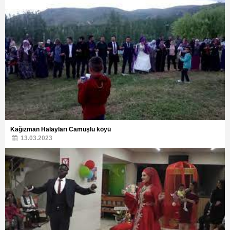
Kağızman Halayları Camuşlu köyü
13.03.2023