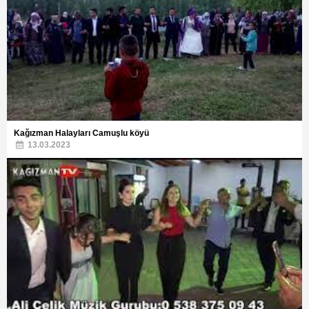
Kağızman Halayları Camuşlu köyü
13.03.2023