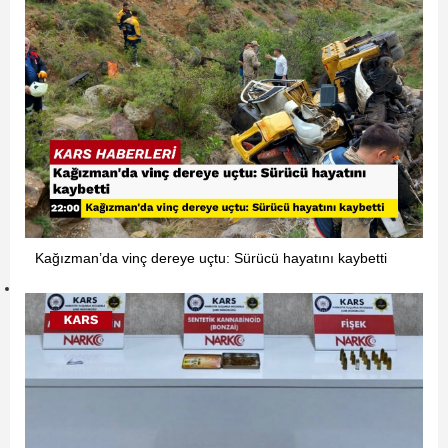
Kağızman’da vinç dereye uçtu: Sürücü hayatını kaybetti