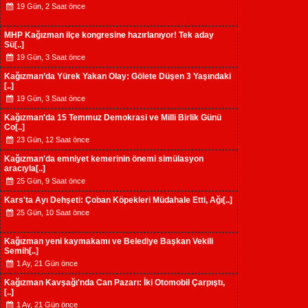
19 Gün, 2 Saat önce
MHP Kağızman ilçe kongresine hazırlanıyor! Tek aday
Sü[..]
19 Gün, 3 Saat önce
Kağızman’da Yürek Yakan Olay: Gölete Düşen 3 Yaşındaki
[..]
19 Gün, 3 Saat önce
Kağızman'da 15 Temmuz Demokrasi ve Milli Birlik Günü
Co[..]
23 Gün, 12 Saat önce
Kağızman'da emniyet kemerinin önemi simülasyon
aracıyla[..]
25 Gün, 9 Saat önce
Kars'ta Ayı Dehşeti: Çoban Köpekleri Müdahale Etti, Ağı[..]
25 Gün, 10 Saat önce
Kağızman yeni kaymakamı ve Belediye Başkan Vekili
Semih[..]
1 Ay, 21 Gün önce
Kağızman Kavşağı'nda Can Pazarı: İki Otomobil Çarpıştı,
[..]
1 Ay, 21 Gün önce