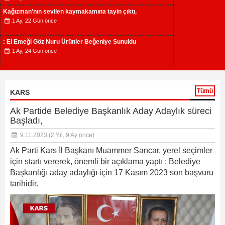
Kağızman’nın sevilen kaymakamına tayin çıktı,
1 Ay, 22 Gün önce
: El Emeği Göz Nuru Ürünler Beğeniye Sunuldu
1 Ay, 24 Gün önce
Tümü
KARS
Ak Partide Belediye Başkanlık Aday Adaylık süreci
Başladı,
9.11.2023
(2 Yil, 9 Ay önce)
Ak Parti Kars İl Başkanı Muammer Sancar, yerel seçimler
için startı vererek, önemli bir açıklama yaptı : Belediye
Başkanlığı aday adaylığı için 17 Kasım 2023 son başvuru
tarihidir.