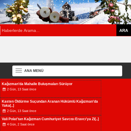
ANA MENÜ
Kağızman’da Mahalle Buluşmaları Sürüyor
2 Gün, 13 Saat önce
Kasten Öldürme Suçundan Aranan Hükümlü Kağızman'da
Yaka[..]
2 Gün, 13 Saat önce
Vali Polat'tan Kağızman Cumhuriyet Savcısı Eravcı'ya Zi[..]
4 Gün, 2 Saat önce