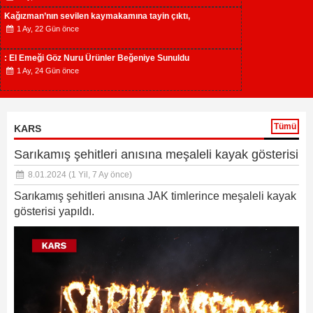
Kağızman’nın sevilen kaymakamına tayin çıktı,
1 Ay, 22 Gün önce
: El Emeği Göz Nuru Ürünler Beğeniye Sunuldu
1 Ay, 24 Gün önce
Tümü
KARS
Sarıkamış şehitleri anısına meşaleli kayak gösterisi
8.01.2024
(1 Yil, 7 Ay önce)
Sarıkamış şehitleri anısına JAK timlerince meşaleli kayak
gösterisi yapıldı.