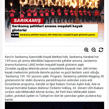
Kars’ın Sarıkamış ilçesindeki Kayak Merkezi’nde, Sarıkamış Harekatı’nın
109’uncu yılı anma etkinlikleri kapsamında şehitler anısına Jandarma
Arama Kurtarma (JAK) timleri meşaleli kayak gösterisi yaptı.
Zirveden aşağıya ellerinde yanan meşalelerle kayarak inen JAK timleri,
kayak merkezinin pistinde demirle yazılan ve gazlı bezlerin sarılı olduğu
‘Sarıkamış 109. Yılı’ yazısını yaktı. Program, Sarıkamış şehitleri Mapping 3D
gösterisinin bir otelin duvarına yansıtılmasının ardından sona erdi.
Düzenlenen programa, Gençlik ve Spor Bakanı Osman Aşkın Bak, Aile ve
Sosyal Hizmetler Bakanı Mahinur Özdemir Göktaş, 65. dönem UDH Bakanı
ve Kars eski Milletvekili Ahmet Arslan, AK Parti Kars Milletvekili Adem
Çalkın, protokol üyeleri ve Türkiye'nin dört bir yanından gelen yüzlerce kişi
katıldı.