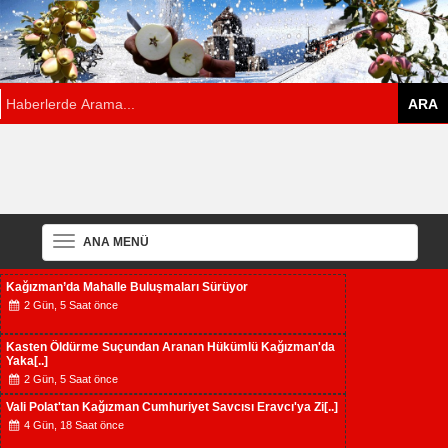
ANA MENÜ
Kağızman’da Mahalle Buluşmaları Sürüyor
2 Gün, 5 Saat önce
Kasten Öldürme Suçundan Aranan Hükümlü Kağızman'da
Yaka[..]
2 Gün, 5 Saat önce
Vali Polat'tan Kağızman Cumhuriyet Savcısı Eravcı'ya Zi[..]
4 Gün, 18 Saat önce