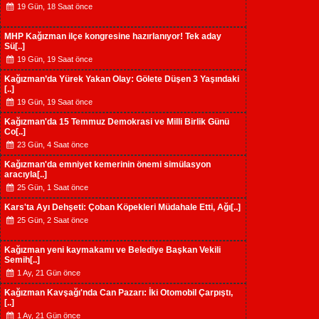
19 Gün, 18 Saat önce
MHP Kağızman ilçe kongresine hazırlanıyor! Tek aday
Sü[..]
19 Gün, 19 Saat önce
Kağızman’da Yürek Yakan Olay: Gölete Düşen 3 Yaşındaki
[..]
19 Gün, 19 Saat önce
Kağızman'da 15 Temmuz Demokrasi ve Milli Birlik Günü
Co[..]
23 Gün, 4 Saat önce
Kağızman'da emniyet kemerinin önemi simülasyon
aracıyla[..]
25 Gün, 1 Saat önce
Kars'ta Ayı Dehşeti: Çoban Köpekleri Müdahale Etti, Ağı[..]
25 Gün, 2 Saat önce
Kağızman yeni kaymakamı ve Belediye Başkan Vekili
Semih[..]
1 Ay, 21 Gün önce
Kağızman Kavşağı'nda Can Pazarı: İki Otomobil Çarpıştı,
[..]
1 Ay, 21 Gün önce