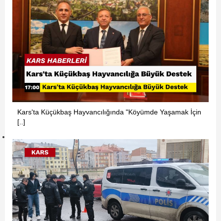
Kars'ta Küçükbaş Hayvancılığında "Köyümde Yaşamak İçin
[..]