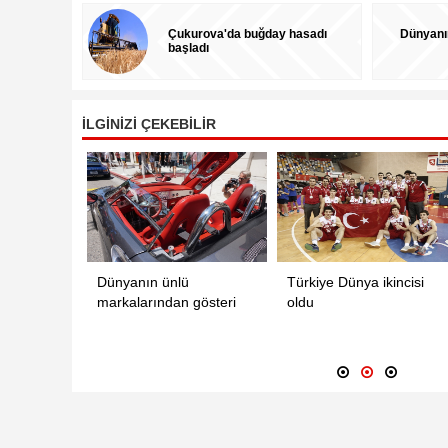
Çukurova'da buğday hasadı
Dünyanı
başladı
İLGİNİZİ ÇEKEBİLİR
Kağızman Belgeseli hazırlayan Ali Çelik,
Kağızm
3.08.2016
3.
üzel
Dünyanın ünlü
Türkiye Dünya ikincisi
kuşu
markalarından gösteri
oldu