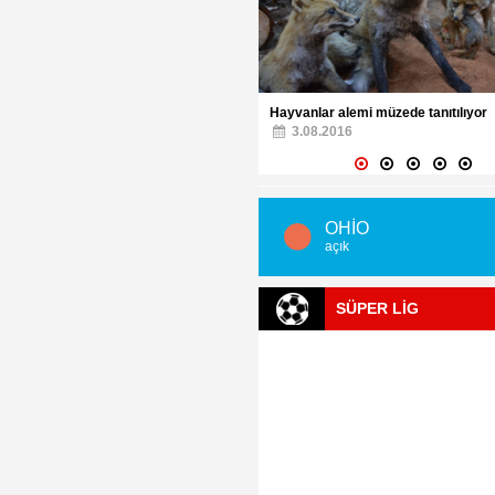
lar alemi müzede tanıtılıyor
08.2016
Türkiye Dünya ikincisi oldu
3.08.2016
OHİO
açık
SÜPER LİG