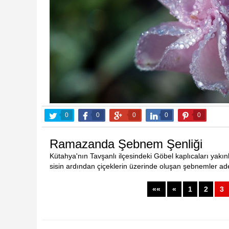
Yurdum
Ramazanda Şebnem Şenliği
3.
3.08.2016
0
0
0
0
0
Ramazanda Şebnem Şenliği
Kütahya'nın Tavşanlı ilçesindeki Göbel kaplıcaları yakı
sisin ardından çiçeklerin üzerinde oluşan şebnemler ade
Gelin Kendi Kına Gecesinde doyasıya oynadı,
Kağız
««
«
1
2
3
3.08.2016
13