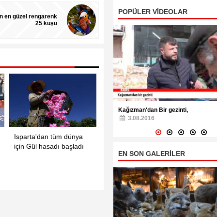
POPÜLER VİDEOLAR
n en güzel rengarenk
25 kuşu
an'dan Bir gezinti,
Ali Çelik Kağızman Düğünleri,
08.2016
13.03.2023
Isparta'dan tüm dünya
Tarihi Mostar
Hayva
EN SON GALERİLER
için Gül hasadı başladı
Köprüsü'nde 450.
tanıtıl
geleneksel atlama
yarışl[..]