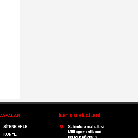
SAYFALAR
İLETİŞİM BİLGİLERİ
et:
SİTENE EKLE
Vali Polat'tan Kağızman
Şahindere mahallesi
Bakan Ahme
Cumhuriyet Savcısı Eravcı'[..]
Milli egemenlik cad
geliyor,
KÜNYE