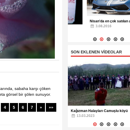
Nisan'da en çok satılan araba marka
3.08.2016
 İnsanı İş Başında
08.2016
SON EKLENEN VİDEOLAR
nlarında, sabaha karşı çöken
ta görsel bir şölen sunuyor.
man Halayları Camuşlu köyü
Ali Çelik Kağızman Düğünleri,
4
5
6
7
»
»»
.03.2023
13.03.2023