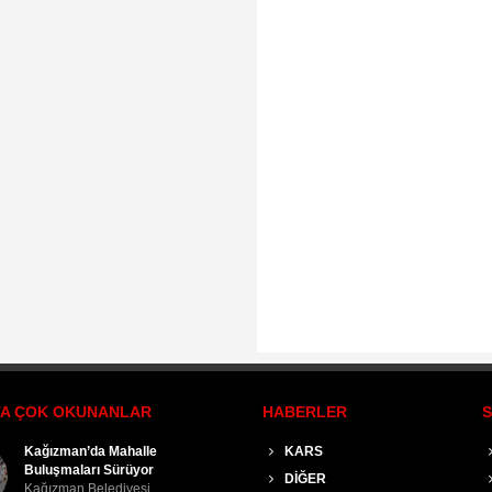
TA ÇOK OKUNANLAR
HABERLER
Kars'ta Görev Yapan Hakim
KARS
Kars’ta Parkta Silahlı Dehş
Meslekten İhraç Edildi
Bankta Otururken Vu[..]
DİĞER