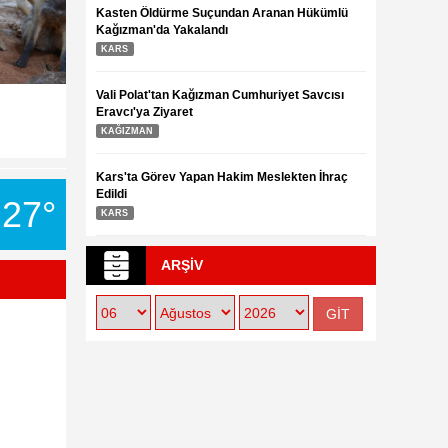
Kasten Öldürme Suçundan Aranan Hükümlü
Kağızman'da Yakalandı
KARS
Yurdum İnsanı İ
Tarihi Mostar Köprüsü'nde 450. geleneksel
Vali Polat'tan Kağızman Cumhuriyet Savcısı
3.08.2016
atlama yarışları
Eravcı'ya Ziyaret
3.08.2016
KAĞIZMAN
Kars'ta Görev Yapan Hakim Meslekten İhraç
Edildi
27°
KARS
ARŞİV