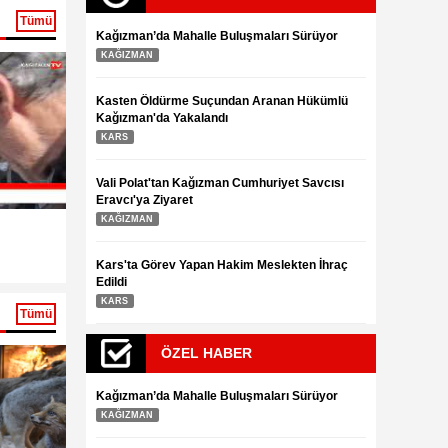
13.03.2023
13.03.2023
Tümü
Kağızman’da Mahalle Buluşmaları Sürüyor
KAĞIZMAN
Kasten Öldürme Suçundan Aranan Hükümlü
Kağızman'da Yakalandı
KARS
Vali Polat'tan Kağızman Cumhuriyet Savcısı
Eravcı'ya Ziyaret
Kağızman Halayları Camuşlu köyü
Gelin Kendi Kın
KAĞIZMAN
13.03.2023
3.08.2016
Kars'ta Görev Yapan Hakim Meslekten İhraç
nlar alemi müzede
Bütün çile bu manzara
Çukurova'da bu
Edildi
Tümü
ıyor
için
hasadı başladı
KARS
ÖZEL HABER
Kağızman’da Mahalle Buluşmaları Sürüyor
KAĞIZMAN