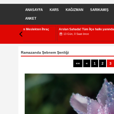
ANASAYFA
KARS
KAĞIZMAN
SARIKAMIŞ
ANKET
kten İhraç
Arslan Sahada! Tüm İlçe halkı yanında
Kars'ta K
Yaşamak İç
13 Gün, 0 Saat önce
13 Gün, 
Ramazanda Şebnem Şenliği
««
«
1
2
3