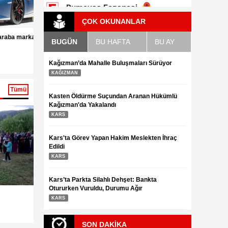
ÇOK OKUNANLAR
Dünyanın en güzel rengarenk 25 kuşu
ları
BUGÜN
BU HAFTA
BU AY
3.08.2016
Dünyanın ünlü m
3.08.2016
Kağızman’da Mahalle Buluşmaları Sürüyor
KAĞIZMAN
Tümü
Kasten Öldürme Suçundan Aranan Hükümlü
Kağızman'da Yakalandı
KARS
Kars'ta Görev Yapan Hakim Meslekten İhraç
Edildi
KARS
Kars’ta Parkta Silahlı Dehşet: Bankta
Otururken Vuruldu, Durumu Ağır
KARS
Kağızman’da kurtuluş Bayramı Coşkuyla
Halay bu kadar
kutlandı,
değil
SON DAKİKA