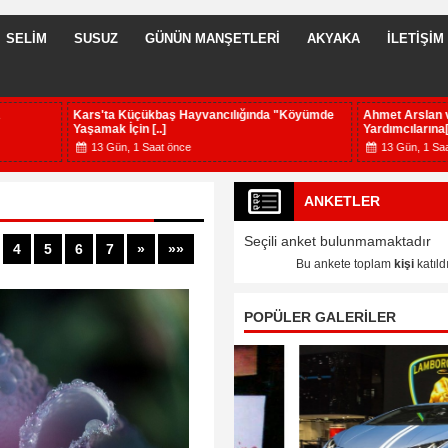
SELİM
SUSUZ
GÜNÜN MANŞETLERİ
AKYAKA
İLETİŞİM
üçükbaş Hayvancılığında "Köyümde
Ahmet Arslan ve AK Parti Heyetinden 
in [..]
Yardımcılarına[..]
1 Saat önce
13 Gün, 1 Saat önce
ANKETLER
Seçili anket bulunmamaktadır
4
5
6
7
»
»»
Bu ankete toplam
kişi
katıldı
POPÜLER GALERİLER