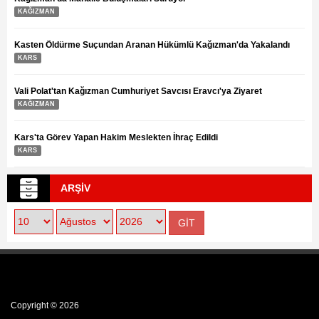
Kağızman’da Mahalle Buluşmaları Sürüyor
KAĞIZMAN
Kasten Öldürme Suçundan Aranan Hükümlü Kağızman'da Yakalandı
KARS
Vali Polat'tan Kağızman Cumhuriyet Savcısı Eravcı'ya Ziyaret
KAĞIZMAN
Kars'ta Görev Yapan Hakim Meslekten İhraç Edildi
KARS
ARŞİV
Copyright © 2026