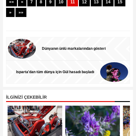
««
«
7
8
9
10
11
12
13
14
15
»
»»
Dünyanın ünlü markalarından gösteri
Isparta'dan tüm dünya için Gül hasadı başladı
İLGİNİZİ ÇEKEBİLİR