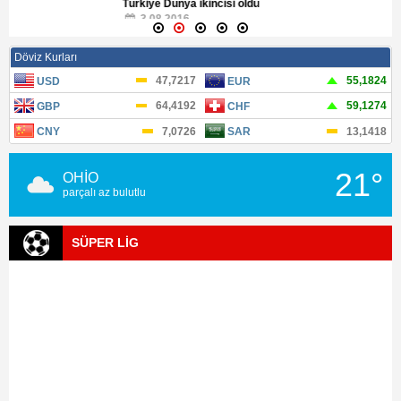
Türkiye Dünya ikincisi oldu
3.08.2016
21°
OHİO
parçalı az bulutlu
SÜPER LİG