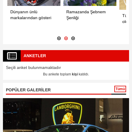
Dünyanın ünlü
Ramazanda Şebnem
Türki
markalarından gösteri
Şenliği
oldu
ANKETLER
Seçili anket bulunmamaktadır
Bu ankete toplam
kişi
katıldı.
Tümü
POPÜLER GALERİLER