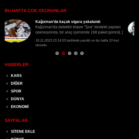
BU HAFTA ÇOK OKUNANLAR
Milletvekili Çalkın'dan Çimento Fabrikasının
satış[..]
AK Parti Kars Milletvekili Adem Çalkın, Türkiye'nin
önde gelen çimento üreticilerinden Kars
Çimentaş[..]
2.06.2025 22:15:05 tarihinde yazıldı ve bu hafta 9 kez
okundu.
HABERLER
KARS
DİĞER
SPOR
DÜNYA
EKONOMİ
SAYFALAR