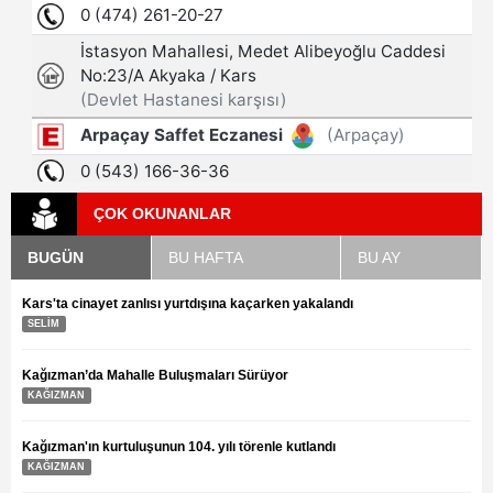
ÇOK OKUNANLAR
BUGÜN
BU HAFTA
BU AY
Kars'ta cinayet zanlısı yurtdışına kaçarken yakalandı
SELİM
Kağızman’da Mahalle Buluşmaları Sürüyor
KAĞIZMAN
Kağızman'ın kurtuluşunun 104. yılı törenle kutlandı
KAĞIZMAN