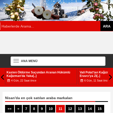
ANA MENÜ
Kasten Öldürme Suçundan Aranan Hükümlü
Vali Polat'tan Kağızma
Kağızman'da Yaka[..]
Eravcı'ya Zi[..]
4 Gün, 22 Saat önce
6 Gün, 11 Saat önce
Nisan'da en çok satılan araba markaları
««
«
7
8
9
10
11
12
13
14
15