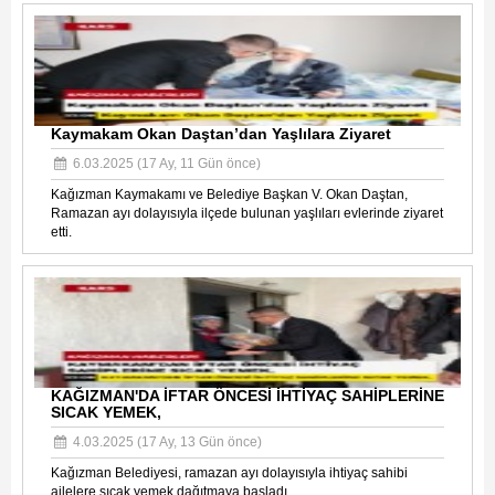
Kaymakam Okan Daştan’dan Yaşlılara Ziyaret
6.03.2025 (17 Ay, 11 Gün önce)
Kağızman Kaymakamı ve Belediye Başkan V. Okan Daştan,
Ramazan ayı dolayısıyla ilçede bulunan yaşlıları evlerinde ziyaret
etti.
KAĞIZMAN'DA İFTAR ÖNCESİ İHTİYAÇ SAHİPLERİNE
SICAK YEMEK,
4.03.2025 (17 Ay, 13 Gün önce)
Kağızman Belediyesi, ramazan ayı dolayısıyla ihtiyaç sahibi
ailelere sıcak yemek dağıtmaya başladı.