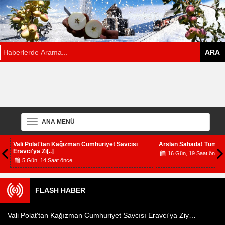
ANA MENÜ
Vali Polat'tan Kağızman Cumhuriyet Savcısı
Arslan Sahada! Tüm İlç
Eravcı'ya Zi[..]
16 Gün, 19 Saat önce
5 Gün, 14 Saat önce
FLASH HABER
Vali Polat'tan Kağızman Cumhuriyet Savcısı Eravcı'ya Ziyaret