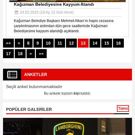
Kağızman Belediyesine Kayyum Atandı
24.02.2025 (18 Ay, 21 Gün önce)
Kağızman Belediye Başkanı Mehmet Alkan’ın hapis cezasına
çarptırılmasının ardından dün gece saatlerinde Kağızman
Belediyesine kayyum atandığı açıklandı.
««
«
8
9
10
11
12
13
14
15
16
17
18
»
»»
ANKETLER
Seçili anket bulunmamaktadır
Bu ankete toplam
kişi
katıldı.
Tümü
POPÜLER GALERİLER