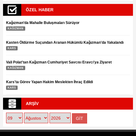
ÖZEL HABER
Kağızman’da Mahalle Buluşmaları Sürüyor
KAĞIZMAN
Kasten Öldürme Suçundan Aranan Hükümlü Kağızman'da Yakalandı
KARS
Vali Polat'tan Kağızman Cumhuriyet Savcısı Eravcı'ya Ziyaret
KAĞIZMAN
Kars'ta Görev Yapan Hakim Meslekten İhraç Edildi
KARS
ARŞİV