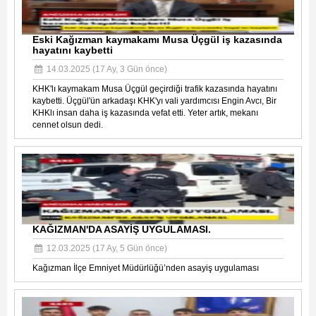
Eski Kağızman kaymakamı Musa Üçgül iş kazasında
hayatını kaybetti
14.03.2025 (17 Ay, 3 Gün önce)
KHK'lı kaymakam Musa Üçgül geçirdiği trafik kazasında hayatını
kaybetti. Üçgül'ün arkadaşı KHK'yı vali yardımcısı Engin Avcı, Bir
KHKlı insan daha iş kazasında vefat etti. Yeter artık, mekanı
cennet olsun dedi.
KAĞIZMAN'DA ASAYİŞ UYGULAMASI.
12.03.2025 (17 Ay, 5 Gün önce)
Kağızman İlçe Emniyet Müdürlüğü’nden asayiş uygulaması