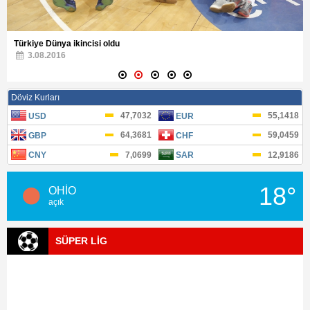
Türkiye Dünya ikincisi oldu
3.08.2016
18°
OHİO
açık
SÜPER LİG