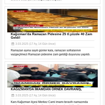
Kağızman'da Ramazan Pidesine 25 tl.yüzde 40 Zam
Geldi!
3.03.2025 (17 Ay, 14 Gün önce)
Ramazan ayına sayılı günler kala, ramazan sofralarının
vazgeçilmezi Ramazan pidesine zam geldiği duyurusu yapıldı.
KAĞIZMAN'DA İMAMDAN ÖRNEK DAVRANIŞ,
3.03.2025 (17 Ay, 14 Gün önce)
Kars Kağızman ilçesi Merkez Cami imamı teravih namazında