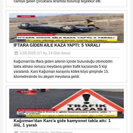
camiye gelen çocuklara ikramda bulunup teşekkür etti.
İFTARA GİDEN AİLE KAZA YAPTI: 5 YARALI
3.03.2025 (17 Ay, 14 Gün önce)
Kağızman'da iftara giden ailenin içinde bulunduğu otomobilin
takla atması sonucu meydana gelen trafik kazasında 5 kişi
yaralandı. Kars Kağızman karayolu kötek köyü girişinde 15.
kilometresinde bu akşam meydana geldi.
Kağızman'dan Kars'a gide kamyonet takla attı: 1
ölü, 1 yaralı