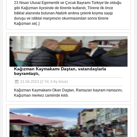
23 Nisan Ulusal Egemenlik ve Çocuk Bayramı Türkiye’de olduğu
gibi Kağızman ilçesinde de törenle kutlandı, Törene ilk önce
İstiklal alanında bulunan Atatürk anıtına çelenk koyma saygı
duruşu ve istiklal marşımızın okunmasından sonra törene
Kağızman se[..]
Kağızman Kaymakamı Daştan, vatandaşlarla
bayramlaştı,
21.04.2023 (2 Yil, 4 Ay önce)
Kağızman Kaymakamı Okan Daştan, Ramazan bayram namazını,
Kağızman merkez camiinde kıldı.