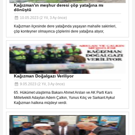
Kağızman'ın meşhur deresi çöp yatağına mı
dönüştü
10.05.2023 (2 Yil, 3 Ay önce)
Kağızman ilçesinde dere yatağında yaşayan mahalle sakinleri,
çöp konteyner olmayınca çöplerini dere yatağına atıyor,
Kağızman Doğalgazı Veriliyor
9.05.2023 (2 Yil, 3 Ay önce)
65. Hükümet ulaştırma Bakanı Ahmet Arslan ve AK Parti Kars
Milletvekili Adayları Adem Çalkın, Yunus Kılıç ve Sarkant Aykul
Kağızman halkına müjdeyi verdi.