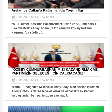
Arslan ve Çalkın'a Kağızman'da Yoğun İlgi
8.05.2023 (2 Yil, 3 Ay önce)
65. Hükumet Ulaştırma Bakanı Ahmet Arslan ve AK Parti Kars 1.
Sıra Milletvekili Adayı Adem Çalkın esnaf ve köy ziyaretlerini
Kağızman'da sürdürdü.
“ÖZBEY CUMHURBAŞKANIMIZI KAZANDIRMAK VE
PARTİMİZİN GELECEĞİ İÇİN ÇALIŞACAĞIZ”
8.05.2023 (2 Yil, 3 Ay önce)
İstanbul 1 bölgeden Milletvekili Aday Adayı olan sevilen iş Adamı
Adem Özbey Bizler Milletvekili olsak ve olmasakta Ak Partinin
kuruluşundan beri partimizden ayrılmadık