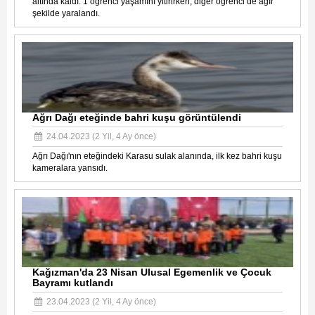
altında kaldı: 1 öğrenci yaşamını yitirirken, diğer öğrenci de ağır
şekilde yaralandı.
Ağrı Dağı eteğinde bahri kuşu görüntülendi
24.04.2023 (2 Yil, 4 Ay önce)
Ağrı Dağı'nın eteğindeki Karasu sulak alanında, ilk kez bahri kuşu
kameralara yansıdı.
Kağızman'da 23 Nisan Ulusal Egemenlik ve Çocuk
Bayramı kutlandı
23.04.2023 (2 Yil, 4 Ay önce)