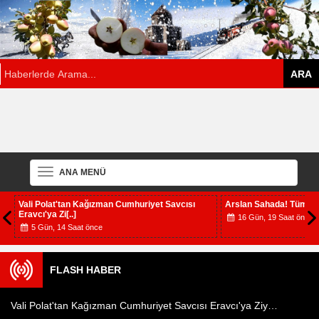
ANA MENÜ
Vali Polat'tan Kağızman Cumhuriyet Savcısı
Arslan Sahada! Tüm İlç
Eravcı'ya Zi[..]
16 Gün, 19 Saat önce
5 Gün, 14 Saat önce
FLASH HABER
Vali Polat'tan Kağızman Cumhuriyet Savcısı Eravcı'ya Ziyaret