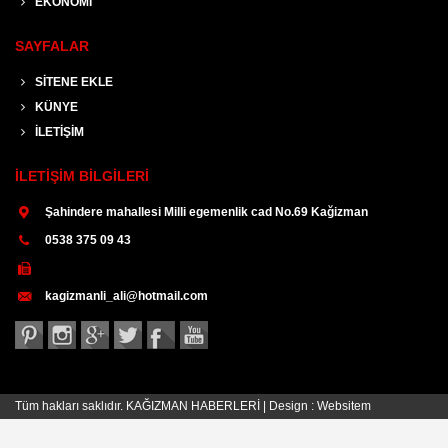
EKONOMİ
SAYFALAR
SİTENE EKLE
KÜNYE
İLETİŞİM
İLETİŞİM BİLGİLERİ
Şahindere mahallesi Milli egemenlik cad No.69 Kağizman
0538 375 09 43
kagizmanli_ali@hotmail.com
Tüm hakları saklıdır. KAĞIZMAN HABERLERİ | Design :
Websitem