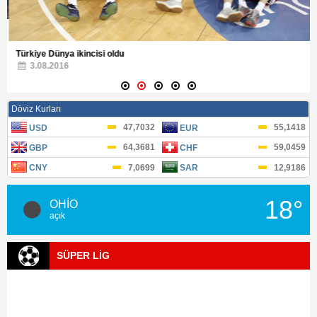
Türkiye Dünya ikincisi oldu
3.08.2016
18°
OHİO
açık
SÜPER LİG