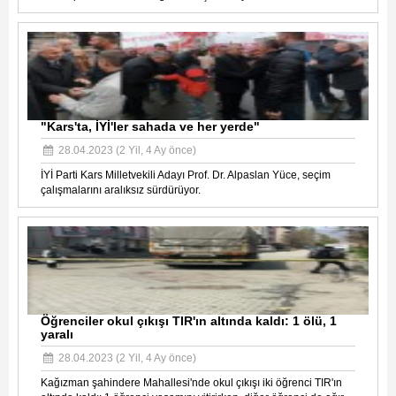
"Kars'ta, İYİ'ler sahada ve her yerde"
28.04.2023 (2 Yil, 4 Ay önce)
İYİ Parti Kars Milletvekili Adayı Prof. Dr. Alpaslan Yüce, seçim
çalışmalarını aralıksız sürdürüyor.
Öğrenciler okul çıkışı TIR'ın altında kaldı: 1 ölü, 1
yaralı
28.04.2023 (2 Yil, 4 Ay önce)
Kağızman şahindere Mahallesi'nde okul çıkışı iki öğrenci TIR'ın