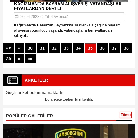
KAĞIZMAN'DA BAYRAM ALIŞVERİŞİ VATANDAŞLAR
FİYATLARDAN DERTLİ
20.04.2023 (2 Yil, 4 Ay önce)
Kağızman'da Ramazan Bayramı’na saatler kala çarşıda bayram
alışverişi yoğunluğu yaşandı. Vatandaşlar artan fiyatlardan
şikayetçi.
««
«
30
31
32
33
34
35
36
37
38
39
»
»»
ANKETLER
Seçili anket bulunmamaktadır
Bu ankete toplam
kişi
katıldı.
Tümü
POPÜLER GALERİLER